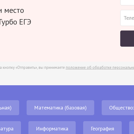
и место
Турбо ЕГЭ
а кнопку «Отправить», вы принимаете
положение об обработке персональн
ьная)
Математика (базовая)
Общество
атура
Информатика
География