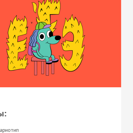
ы:
кариотип