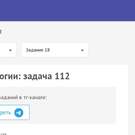
2
Задание 18
огии: задача 112
аданий в тг-канале:
треть
 сек.