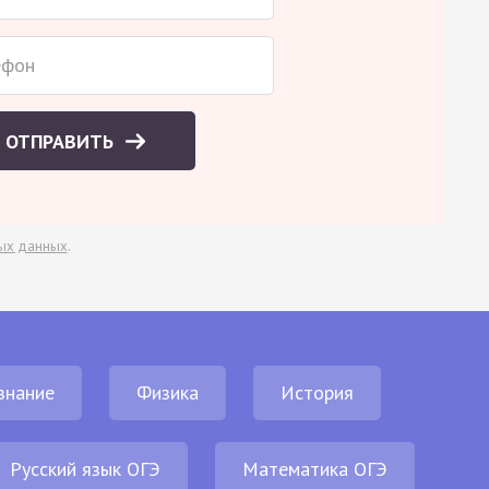
ОТПРАВИТЬ
ых данных
.
знание
Физика
История
Русский язык ОГЭ
Математика ОГЭ