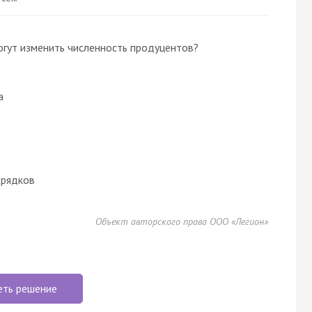
огут изменить численность продуцентов?
а
порядков
Объект авторского права ООО «Легион»
еть решение