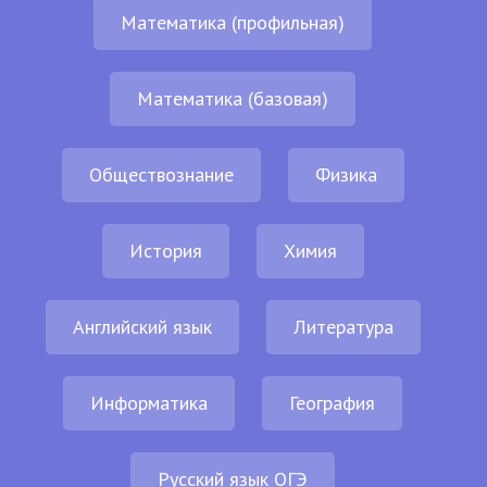
Математика (профильная)
Математика (базовая)
Обществознание
Физика
История
Химия
Английский язык
Литература
Информатика
География
Русский язык ОГЭ