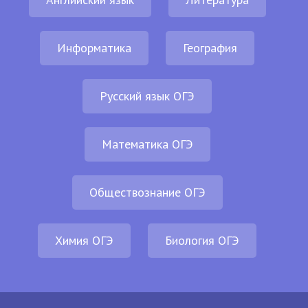
Информатика
География
Русский язык ОГЭ
Математика ОГЭ
Обществознание ОГЭ
Химия ОГЭ
Биология ОГЭ