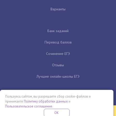
Варианты
Банк заданий
Перевод баллов
Сочинение ЕГЭ
Отзывы
Лучшие онлайн-школы ЕГЭ
Пользуясь сайтом, вы разрешаете сбор cookie-файлов и
принимаете
Политику обработки данных
и
Пользовательское соглашение
.
Бесплатная летняя школа
OK
ПОДРОБНЕЕ