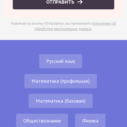
ОТПРАВИТЬ
Нажимая на кнопку «Отправить», вы принимаете
положение об
обработке персональных данных
.
Русский язык
Математика (профильная)
Математика (базовая)
Обществознание
Физика