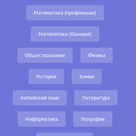
Математика (профильная)
Математика (базовая)
Обществознание
Физика
История
Химия
Английский язык
Литература
Информатика
География