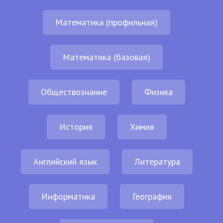
Математика (профильная)
Математика (базовая)
Обществознание
Физика
История
Химия
Английский язык
Литература
Информатика
География