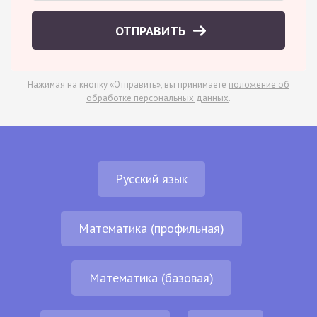
ОТПРАВИТЬ
Нажимая на кнопку «Отправить», вы принимаете
положение об
обработке персональных данных
.
Русский язык
Математика (профильная)
Математика (базовая)