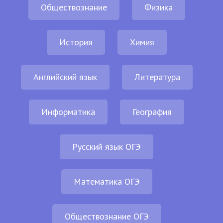
Обществознание
Физика
История
Химия
Английский язык
Литература
Информатика
География
Русский язык ОГЭ
Математика ОГЭ
Обществознание ОГЭ