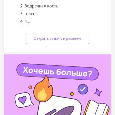
бедренная кость
голень
п…