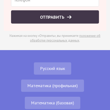
ОТПРАВИТЬ
Нажимая на кнопку «Отправить», вы принимаете
положение об
обработке персональных данных
.
Русский язык
Математика (профильная)
Математика (базовая)