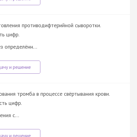
товления противодифтерийной сыворотки.
ть цифр.
ез определённ…
вания тромба в процессе свёртывания крови.
ть цифр.
дения с…