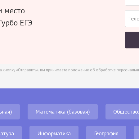
и место
Турбо ЕГЭ
а кнопку «Отправить», вы принимаете
положение об обработке персональн
ьная)
Математика (базовая)
Общество
атура
Информатика
География