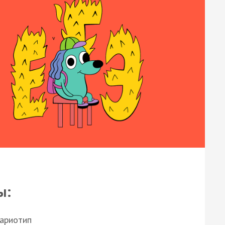
ы:
кариотип