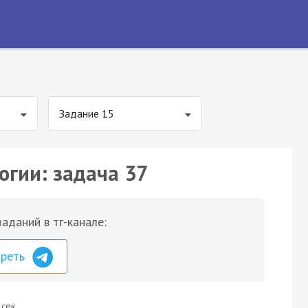
Задание 15
огии: задача 37
аданий в тг-канале:
треть
 сек.