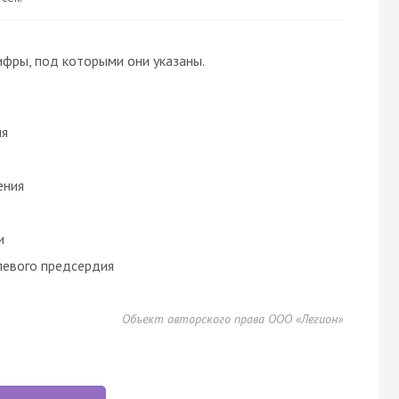
ифры, под которыми они указаны.
ия
ения
и
левого предсердия
Объект авторского права ООО «Легион»