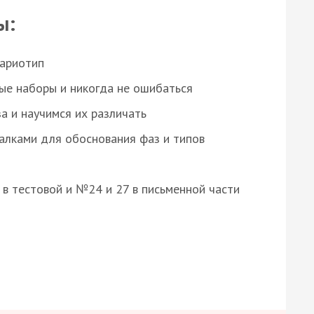
ы:
кариотип
ые наборы и никогда не ошибаться
а и научимся их различать
алками для обоснования фаз и типов
8 в тестовой и №24 и 27 в письменной части