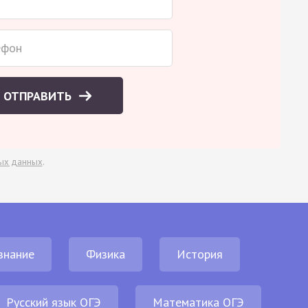
ОТПРАВИТЬ
ых данных
.
знание
Физика
История
Русский язык ОГЭ
Математика ОГЭ