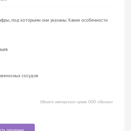
ифры, под которыми они указаны. Какие особенности
яцев
овеносных сосудов
Объект авторского права ООО «Легион»
еть решение