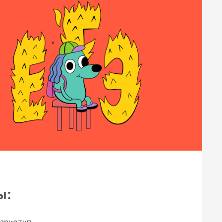
ы:
кариотип