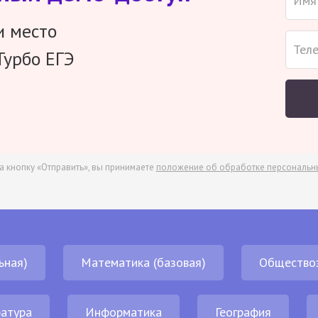
и место
Турбо ЕГЭ
а кнопку «Отправить», вы принимаете
положение об обработке персональн
ьная)
Математика (базовая)
Общество
атура
Информатика
География