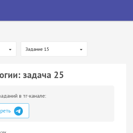
Задание 15
огии: задача 25
аданий в тг-канале:
треть
сек.