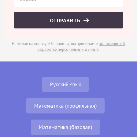
ОТПРАВИТЬ
Нажимая на кнопку «Отправить», вы принимаете
положение об
обработке персональных данных
.
Русский язык
Математика (профильная)
Математика (базовая)