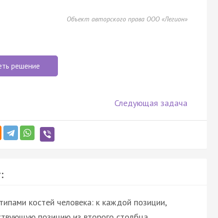
Объект авторского права ООО «Легион»
еть решение
Следующая задача
:
ипами костей человека: к каждой позиции,
ствующую позицию из второго столбца.