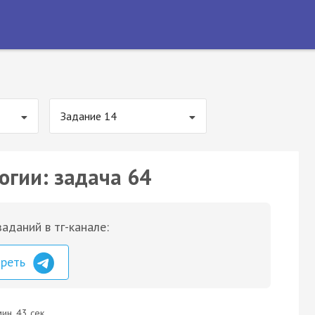
Задание 14
огии: задача 64
аданий в тг-канале:
треть
ин. 43 сек.