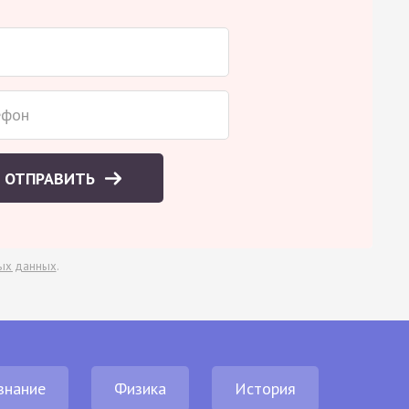
ОТПРАВИТЬ
ых данных
.
знание
Физика
История