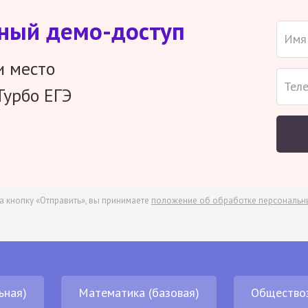
тный демо-доступ
и место
Турбо ЕГЭ
а кнопку «Отправить», вы принимаете
положение об обработке персональн
ьная)
Математика (базовая)
Общество