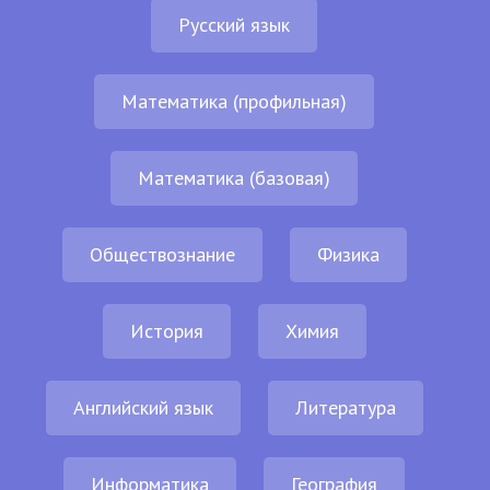
Русский язык
Математика (профильная)
Математика (базовая)
Обществознание
Физика
История
Химия
Английский язык
Литература
Информатика
География