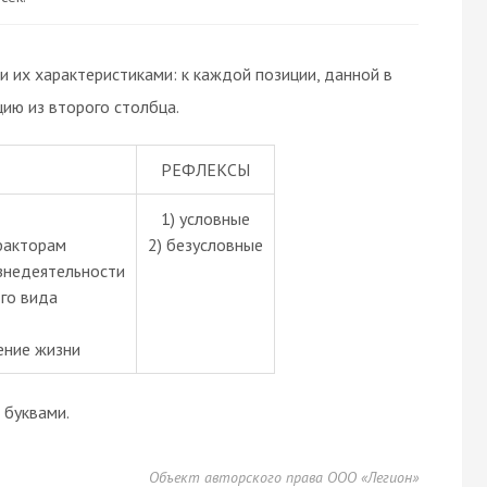
 их характеристиками: к каждой позиции, данной в
ию из второго столбца.
РЕФЛЕКСЫ
1) условные
факторам
2) безусловные
знедеятельности
го вида
чение жизни
буквами.
Объект авторского права ООО «Легион»