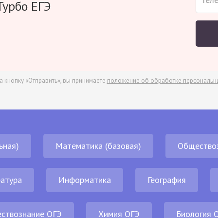
Турбо ЕГЭ
а кнопку «Отправить», вы принимаете
положение об обработке персональн
ьная)
Математика (базовая)
Общество
атура
Информатика
География
ствознание ОГЭ
Химия ОГЭ
Биология 