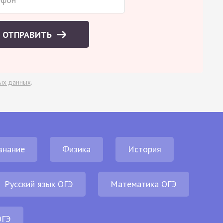
ОТПРАВИТЬ
ых данных
.
знание
Физика
История
Русский язык ОГЭ
Математика ОГЭ
ОГЭ