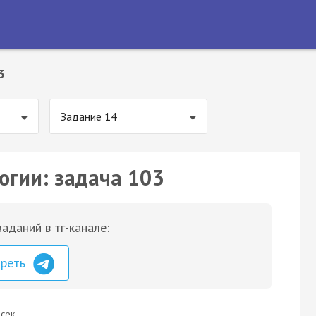
3
Задание 14
огии: задача 103
аданий в тг-канале:
треть
сек.