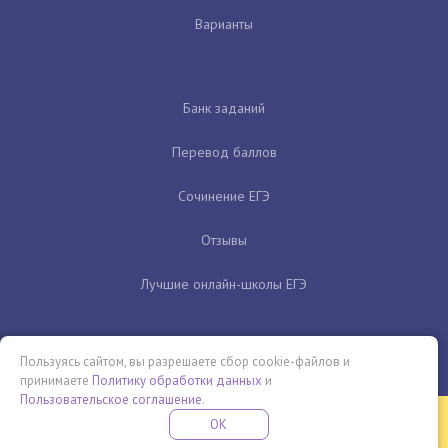
Варианты
Банк заданий
Перевод баллов
Сочинение ЕГЭ
Отзывы
Лучшие онлайн-школы ЕГЭ
Пользуясь сайтом, вы разрешаете сбор cookie-файлов и
принимаете
Политику обработки данных
и
Пользовательское соглашение
.
Бесплатная летняя школа
OK
ПОДРОБНЕЕ
ПРОВЕДИ ЭТО ЛЕТО С ПОЛЬЗОЙ