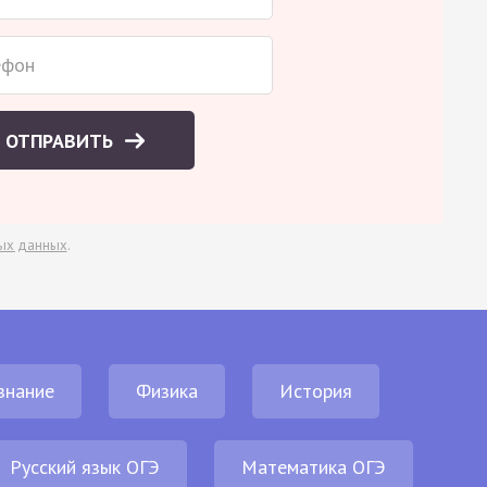
ОТПРАВИТЬ
ых данных
.
знание
Физика
История
Русский язык ОГЭ
Математика ОГЭ