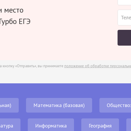
и место
Турбо ЕГЭ
а кнопку «Отправить», вы принимаете
положение об обработке персональн
ьная)
Математика (базовая)
Общество
атура
Информатика
География