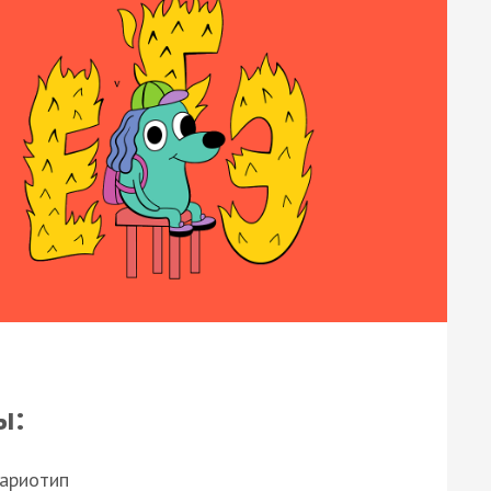
ы:
кариотип