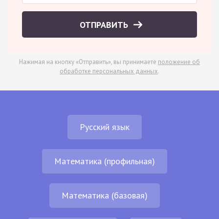
ОТПРАВИТЬ
Нажимая на кнопку «Отправить», вы принимаете
положение об
обработке персональных данных
.
Русский язык
Математика (профильная)
Математика (базовая)