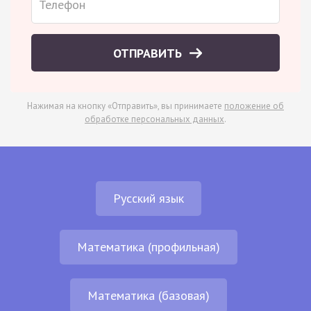
ОТПРАВИТЬ
Нажимая на кнопку «Отправить», вы принимаете
положение об
обработке персональных данных
.
Русский язык
Математика (профильная)
Математика (базовая)