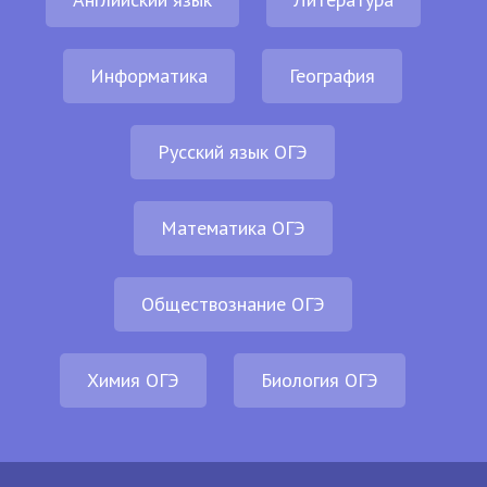
Информатика
География
Русский язык ОГЭ
Математика ОГЭ
Обществознание ОГЭ
Химия ОГЭ
Биология ОГЭ