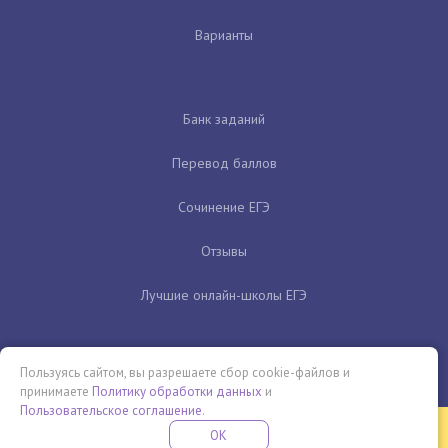
Варианты
Банк заданий
Перевод баллов
Сочинение ЕГЭ
Отзывы
Лучшие онлайн-школы ЕГЭ
Пользуясь сайтом, вы разрешаете сбор cookie-файлов и
принимаете
Политику обработки данных
и
Пользовательское соглашение
.
Бесплатная летняя школа
OK
ПОДРОБНЕЕ