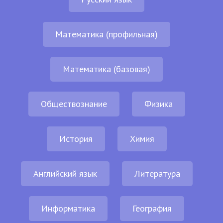
Математика (профильная)
Математика (базовая)
Обществознание
Физика
История
Химия
Английский язык
Литература
Информатика
География