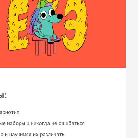
ы:
кариотип
ые наборы и никогда не ошибаться
а и научимся их различать