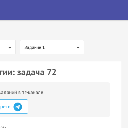
Задание 1
гии: задача 72
аданий в тг-канале:
треть
 сек.