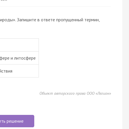
рироды». Запишите в ответе пропущенный термин,
сфере и литосфере
йствия
Объект авторского права ООО «Легион»
еть решение