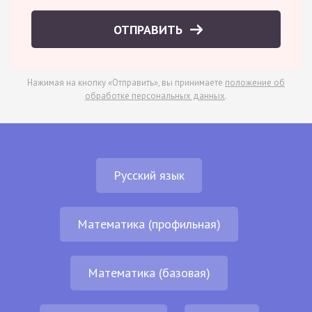
ОТПРАВИТЬ
Нажимая на кнопку «Отправить», вы принимаете
положение об
обработке персональных данных
.
Русский язык
Математика (профильная)
Математика (базовая)