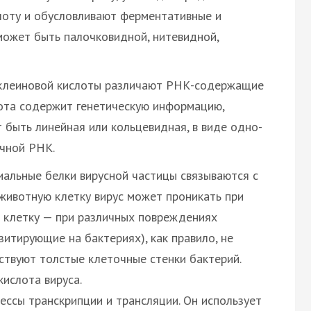
лоту и обусловливают ферментативные и
может быть палочковидной, нитевидной,
нуклеиновой кислоты различают РНК-содержащие
ота содержит генетическую информацию,
 быть линейная или кольцевидная, в виде одно-
ечной РНК.
иальные белки вирусной частицы связываются с
животную клетку вирус может проникать при
ю клетку — при различных повреждениях
зитирующие на бактериях), как правило, не
тствуют толстые клеточные стенки бактерий.
кислота вируса.
ессы транскрипции и трансляции. Он использует