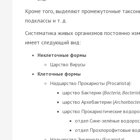
Кроме того, выделяют промежуточные таксоны:
подклассы и т. д.
Систематика живых организмов постоянно изм
имеет следующий вид:
Неклеточные формы
Царство Вирусы
Клеточные формы
Надцарство Прокариоты (Procariota):
царство Бактерии (
Bacteria, Bacterio
царство Архебактерии (
Archaebacter
царство Прокариотические водоро
отдел Сине-зелёные водоросл
отдел Прохлорофитовые вод
Надцарство Эукариоты (Eycariota)