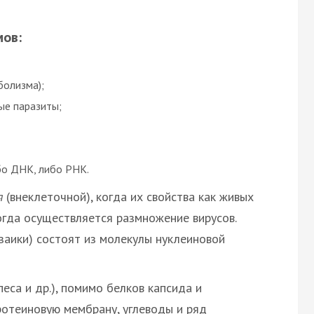
мов:
болизма);
ые паразиты;
бо ДНК, либо РНК.
я
(внеклеточной), когда их свойства как живых
когда осуществляется размножение вирусов.
заики) состоят из молекулы нуклеиновой
еса и др.), помимо белков капсида и
ротеиновую мембрану, углеводы и ряд