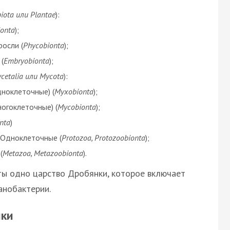
biota или Plantae
):
onta
);
осли (
Phycobionta
);
(
Embryobionta
);
ycetalia или Mycota
):
ноклеточные) (
Myxobionta
);
огоклеточные) (
Mycobionta
);
nta
)
 Одноклеточные (
Protozoa, Protozoobionta
);
(
Metazoa, Metazoobionta
).
ты одно царство Дробянки, которое включает
анобактерии.
ики