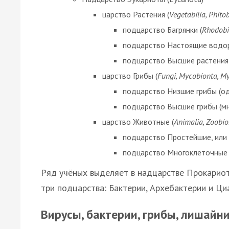
царство Растения (
Vegetabilia, Phito
подцарство Багрянки (
Rhodobi
подцарство Настоящие водор
подцарство Высшие растения 
царство Грибы (
Fungi, Mycobionta, M
подцарство Низшие грибы (од
подцарство Высшие грибы (мн
царство Животные (
Animalia, Zoobio
подцарство Простейшие, или
подцарство Многоклеточные 
Ряд учёных выделяет в надцарстве Прокарио
три подцарства: Бактерии, Архебактерии и Ци
Вирусы, бактерии, грибы, лишайн