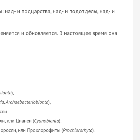
 над- и подцарства, над- и подотделы, над- и
еняется и обновляется. В настоящее время она
bionta
),
ia, Archaebacteriobionta
),
сли
и, или Цианеи (
Cyanobionta
);
оросли, или Прохлорофиты (
Prochlororhyta
).