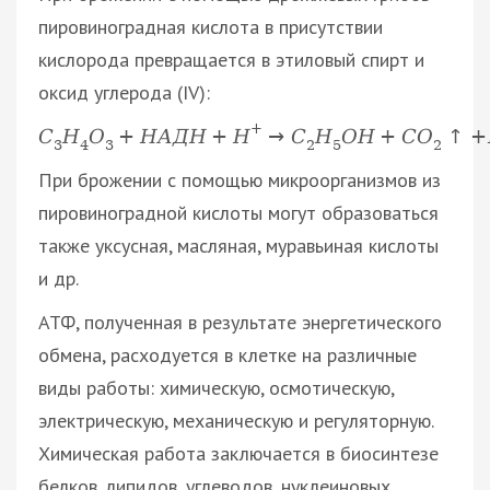
пировиноградная кислота в присутствии
кислорода превращается в этиловый спирт и
оксид углерода (IV):
+
С
Н
О
+
Н
А
Д
Н
+
Н
→
С
Н
О
Н
+
С
О
↑
+
3
4
3
2
5
2
При брожении с помощью микроорганизмов из
пировиноградной кислоты могут образоваться
также уксусная, масляная, муравьиная кислоты
и др.
АТФ, полученная в результате энергетического
обмена, расходуется в клетке на различные
виды работы: химическую, осмотическую,
электрическую, механическую и регуляторную.
Химическая работа заключается в биосинтезе
белков, липидов, углеводов, нуклеиновых