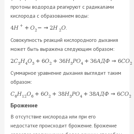
протоны водорода реагируют с радикалами
кислорода с образованием воды:
+
.
4
H
+
O
−
→
2
H
O
2
2
Совокупность реакций кислородного дыхания
может быть выражена следующим образом:
2
С
Н
О
+
6
О
+
36
Н
Р
О
+
36
А
Д
Ф
→
6
С
О
3
4
3
2
3
4
2
Суммарное уравнение дыхания выглядит таким
образом:
С
Н
О
+
6
О
+
38
Н
Р
О
+
38
А
Д
Ф
→
6
С
О
6
12
6
2
3
4
2
Брожение
В отсутствие кислорода или при его
недостатке происходит брожение. Брожение