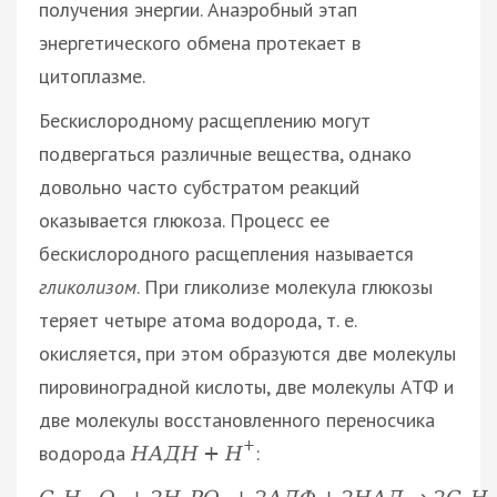
получения энергии. Анаэробный этап
энергетического обмена протекает в
цитоплазме.
Бескислородному расщеплению могут
подвергаться различные вещества, однако
довольно часто субстратом реакций
оказывается глюкоза. Процесс ее
бескислородного расщепления называется
гликолизом
. При гликолизе молекула глюкозы
теряет четыре атома водорода, т. е.
окисляется, при этом образуются две молекулы
пировиноградной кислоты, две молекулы АТФ и
две молекулы восстановленного переносчика
+
водорода
:
Н
А
Д
Н
+
Н