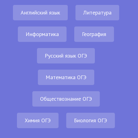
Английский язык
Литература
Информатика
География
Русский язык ОГЭ
Математика ОГЭ
Обществознание ОГЭ
Химия ОГЭ
Биология ОГЭ