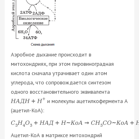
Аэробное дыхание происходит в
митохондриях, при этом пировиноградная
кислота сначала утрачивает один атом
углерода, что сопровождается синтезом
одного восстановительного эквивалента
+
и молекулы ацетилкофермента А
Н
А
Д
Н
+
Н
(ацетил-КоА):
С
Н
О
+
Н
А
Д
+
Н
~
К
о
А
→
С
Н
С
О
~
К
о
А
+
3
4
3
3
Ацетил-КоА в матриксе митохондрий