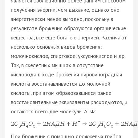
является эволюционно более ранним способом
получения энергии, чем дыхание, однако оно
энергетически менее выгодно, поскольку в
результате брожения образуются органические
вещества, все еще богатые энергией. Различают
несколько основных видов брожения:
молочнокислое, спиртовое, уксуснокислое и др.
Так, в скелетных мышцах в отсутствие
кислорода в ходе брожения пировиноградная
кислота восстанавливается до молочной
кислоты, при этом образовавшиеся ранее
восстановительные эквиваленты расходуются, и
остаются всего две молекулы АТФ:
+
2
С
Н
О
+
2
Н
А
Д
Н
+
Н
→
2
С
Н
О
+
2
Н
А
Д
3
4
3
3
6
3
При брожении с помощью дрожжевых грибов