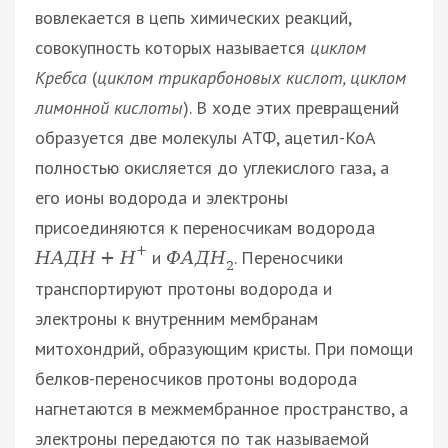
вовлекается в цепь химических реакций,
совокупность которых называется
циклом
Кребса
(
циклом трикарбоновых кислот, циклом
лимонной кислоты
). В ходе этих превращений
образуется две молекулы АТФ, ацетил-КоА
полностью окисляется до углекислого газа, а
его ионы водорода и электроны
присоединяются к переносчикам водорода
+
и
. Переносчики
Н
А
Д
Н
+
Н
Ф
А
Д
Н
2
транспортируют протоны водорода и
электроны к внутренним мембранам
митохондрий, образующим кристы. При помощи
белков-переносчиков протоны водорода
нагнетаются в межмембранное пространство, а
электроны передаются по так называемой