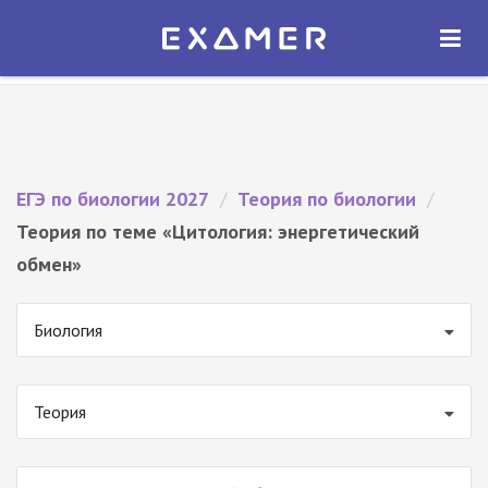
Экзамер — ЕГЭ 2027
×
ОТКРЫТЬ
Экзамер
Бесплатно - В Google Play
ЕГЭ по биологии 2027
/
Теория по биологии
/
Теория по теме «Цитология: энергетический
обмен»
Биология
Теория