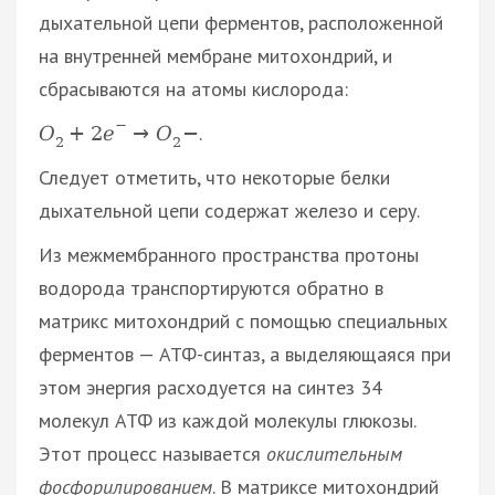
дыхательной цепи ферментов, расположенной
на внутренней мембране митохондрий, и
сбрасываются на атомы кислорода:
−
.
O
+
2
e
→
O
−
2
2
Следует отметить, что некоторые белки
дыхательной цепи содержат железо и серу.
Из межмембранного пространства протоны
водорода транспортируются обратно в
матрикс митохондрий с помощью специальных
ферментов — АТФ-синтаз, а выделяющаяся при
этом энергия расходуется на синтез 34
молекул АТФ из каждой молекулы глюкозы.
Этот процесс называется
окислительным
фосфорилированием
. В матриксе митохондрий