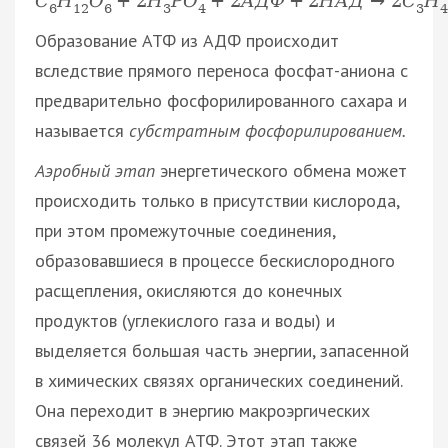
С
Н
О
+
2
Н
Р
О
+
2
А
Д
Ф
+
2
Н
А
Д
→
2
С
Н
6
12
6
3
4
3
4
Образование АТФ из АДФ происходит
вследствие прямого переноса фосфат-аниона с
предварительно фосфорилированного сахара и
называется
субстратным фосфорилированием.
Аэробный этап
энергетического обмена может
происходить только в присутствии кислорода,
при этом промежуточные соединения,
образовавшиеся в процессе бескислородного
расщепления, окисляются до конечных
продуктов (углекислого газа и воды) и
выделяется большая часть энергии, запасенной
в химических связях органических соединений.
Она переходит в энергию макроэргических
связей 36 молекул АТФ. Этот этап также