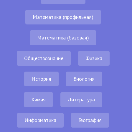
Математика (профильная)
Математика (базовая)
Обществознание
Физика
История
Биология
Химия
Литература
Информатика
География