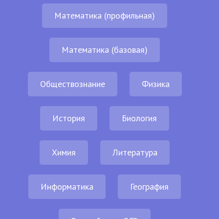
Математика (профильная)
Математика (базовая)
Обществознание
Физика
История
Биология
Химия
Литература
Информатика
География