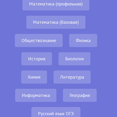
Математика (профильная)
Математика (базовая)
Обществознание
Физика
История
Биология
Химия
Литература
Информатика
География
Русский язык ОГЭ