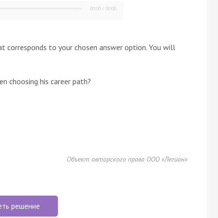
00:00
/
00:00
hat corresponds to your chosen answer option. You will
en choosing his career path?
Объект авторского права ООО «Легион»
еть решение