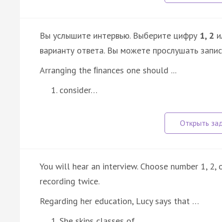
Вы услышите интервью. Выберите цифру
1, 2
и
варианту ответа. Вы можете прослушать запи
Arranging the ﬁnances one should ...
consider…
You will hear an interview. Choose number 1, 2, o
recording twice.
Regarding her education, Lucy says that …
She skips classes of…