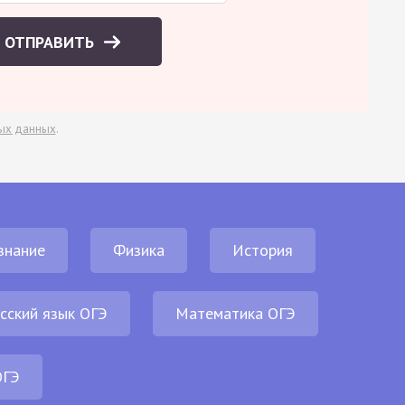
ОТПРАВИТЬ
ых данных
.
знание
Физика
История
сский язык ОГЭ
Математика ОГЭ
ОГЭ