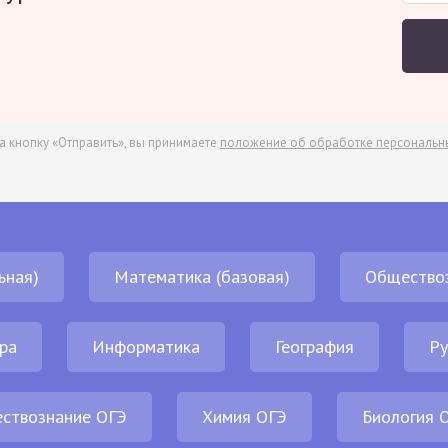
а кнопку «Отправить», вы принимаете
положение об обработке персональн
ьная)
Математика (базовая)
Общество
ра
Информатика
География
Ру
ствознание ОГЭ
Химия ОГЭ
Биология 