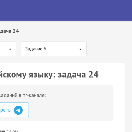
дача 24
Задание 6
йскому языку: задача 24
аданий в тг-канале:
треть
ин. 17 сек.