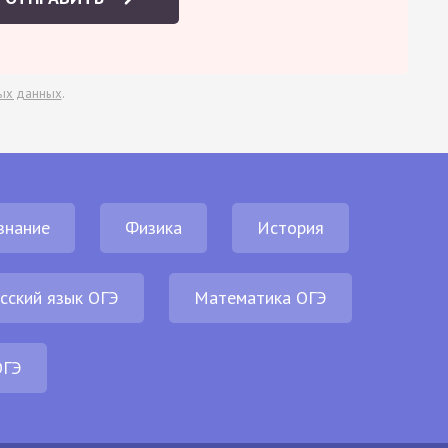
ых данных
.
знание
Физика
История
сский язык ОГЭ
Математика ОГЭ
ОГЭ