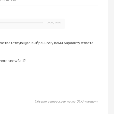
00:00
/
00:00
оответствующую выбранному вами варианту ответа.
 more snowfall?
Объект авторского права ООО «Легион»