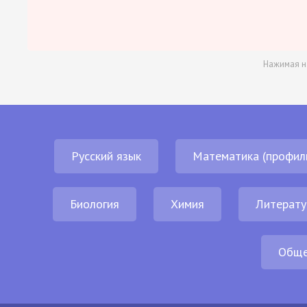
Нажимая н
Русский язык
Математика (профил
Биология
Химия
Литерату
Обще