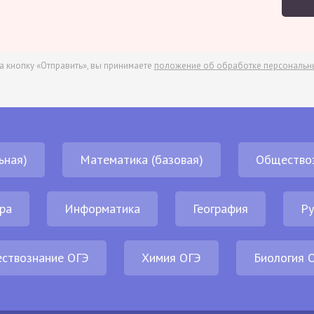
а кнопку «Отправить», вы принимаете
положение об обработке персональн
ьная)
Математика (базовая)
Общество
ра
Информатика
География
Ру
ствознание ОГЭ
Химия ОГЭ
Биология 