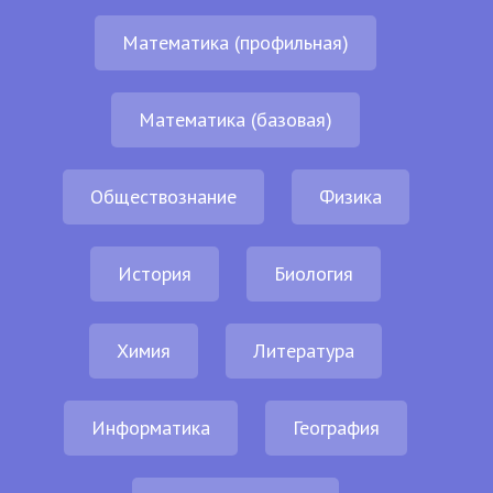
Математика (профильная)
Математика (базовая)
Обществознание
Физика
История
Биология
Химия
Литература
Информатика
География