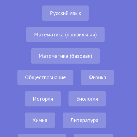
Русский язык
Математика (профильная)
Математика (базовая)
Обществознание
Физика
История
Биология
Химия
Литература