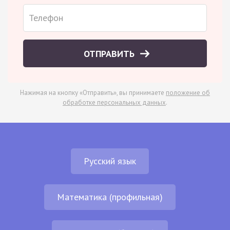
ОТПРАВИТЬ
Нажимая на кнопку «Отправить», вы принимаете
положение об
обработке персональных данных
.
Русский язык
Математика (профильная)