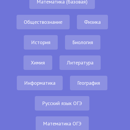
Математика (базовая)
Обществознание
Физика
История
Биология
Химия
Литература
Информатика
География
Русский язык ОГЭ
Математика ОГЭ