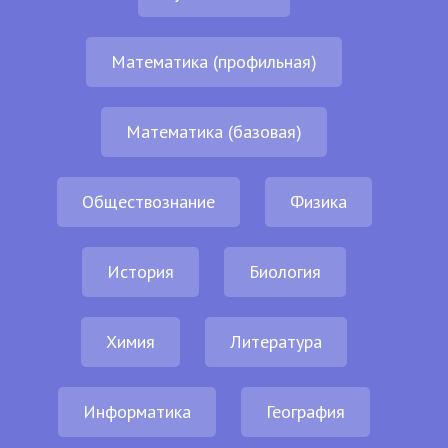
Математика (профильная)
Математика (базовая)
Обществознание
Физика
История
Биология
Химия
Литература
Информатика
География