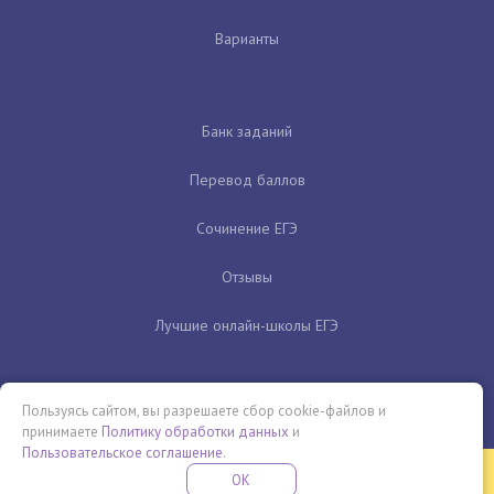
Варианты
Банк заданий
Перевод баллов
Сочинение ЕГЭ
Отзывы
Лучшие онлайн-школы ЕГЭ
Пользуясь сайтом, вы разрешаете сбор cookie-файлов и
принимаете
Политику обработки данных
и
Пользовательское соглашение
.
Бесплатная летняя школа
OK
ПОДРОБНЕЕ