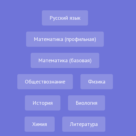
Русский язык
Математика (профильная)
Математика (базовая)
Обществознание
Физика
История
Биология
Химия
Литература