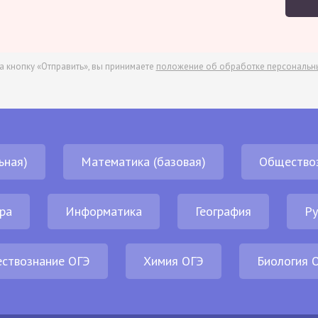
а кнопку «Отправить», вы принимаете
положение об обработке персональн
ьная)
Математика (базовая)
Общество
ра
Информатика
География
Ру
ствознание ОГЭ
Химия ОГЭ
Биология 