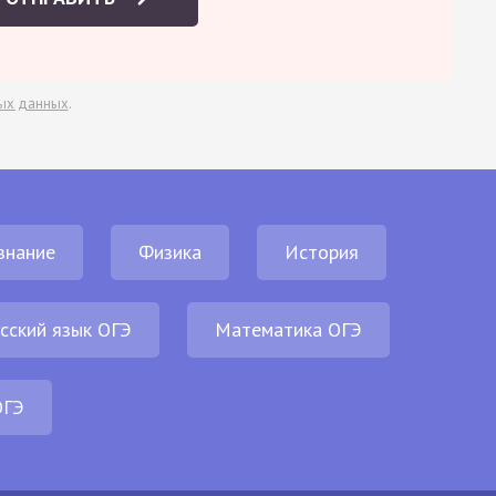
ых данных
.
знание
Физика
История
сский язык ОГЭ
Математика ОГЭ
ОГЭ