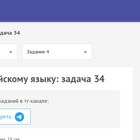
дача 34
Задание 4
йскому языку: задача 34
аданий в тг-канале:
треть
ин. 19 сек.