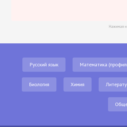
Нажимая н
Русский язык
Математика (профил
Биология
Химия
Литерату
Обще