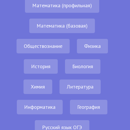
Математика (профильная)
Математика (базовая)
Обществознание
Физика
История
Биология
Химия
Литература
Информатика
География
Русский язык ОГЭ