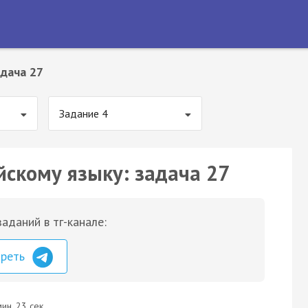
дача 27
Задание 4
йскому языку: задача 27
аданий в тг-канале:
треть
ин. 23 сек.