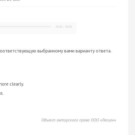
00:00
/
00:00
оответствующую выбранному вами варианту ответа.
ore clearly.
s.
Объект авторского права ООО «Легион»