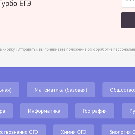
Турбо ЕГЭ
а кнопку «Отправить», вы принимаете
положение об обработке персональн
ьная)
Математика (базовая)
Общество
ра
Информатика
География
Ру
ствознание ОГЭ
Химия ОГЭ
Биология 