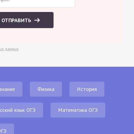
ОТПРАВИТЬ
ых данных
.
знание
Физика
История
сский язык ОГЭ
Математика ОГЭ
ОГЭ