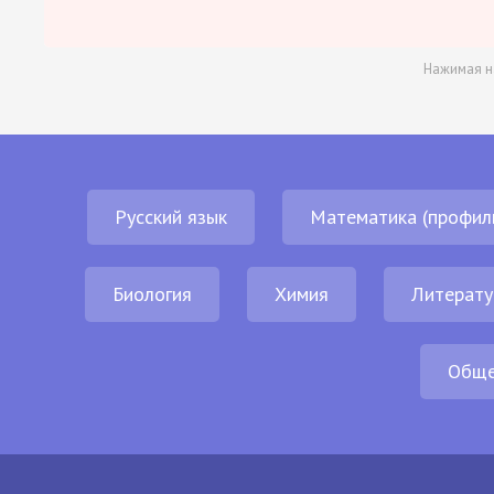
Нажимая н
Русский язык
Математика (профил
Биология
Химия
Литерату
Обще