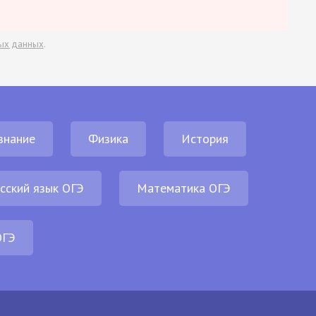
ых данных
.
знание
Физика
История
сский язык ОГЭ
Математика ОГЭ
ОГЭ