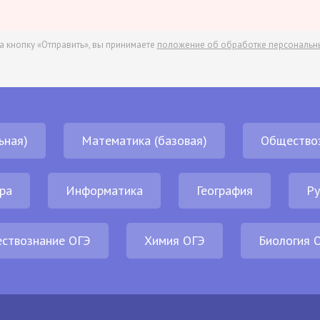
а кнопку «Отправить», вы принимаете
положение об обработке персональн
ьная)
Математика (базовая)
Общество
ра
Информатика
География
Ру
ствознание ОГЭ
Химия ОГЭ
Биология 