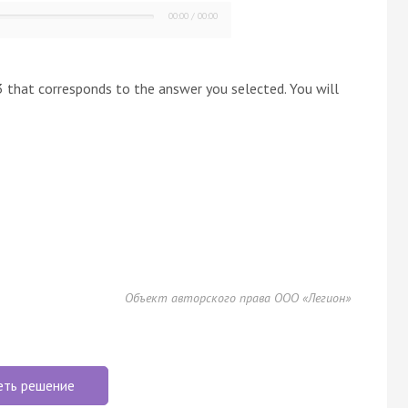
00:00
/
00:00
 3 that corresponds to the answer you selected. You will
Объект авторского права ООО «Легион»
еть решение