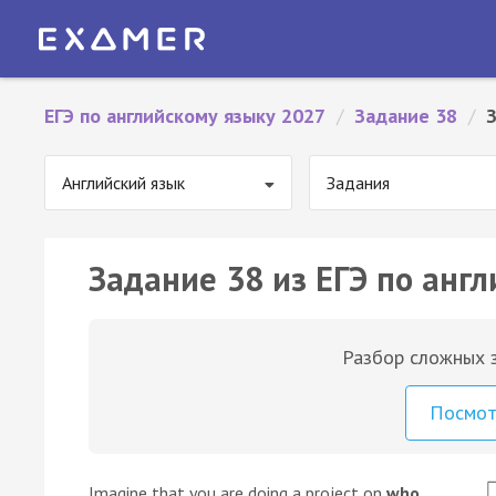
ЕГЭ по английскому языку 2027
/
Задание 38
/
Английский язык
Задания
Задание 38 из ЕГЭ по англ
Разбор сложных з
Посмо
Imagine that you are doing a project on
who