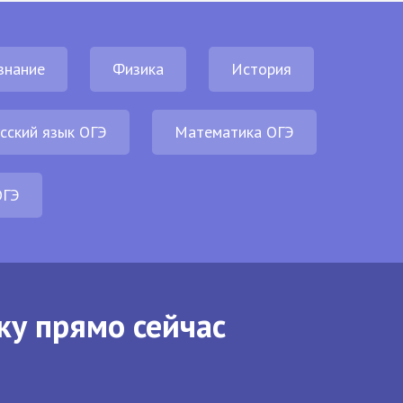
знание
Физика
История
сский язык ОГЭ
Математика ОГЭ
ОГЭ
ку прямо сейчас