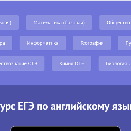
ьная)
Математика (базовая)
Общество
ра
Информатика
География
Ру
ствознание ОГЭ
Химия ОГЭ
Биология 
урс ЕГЭ по английскому язы