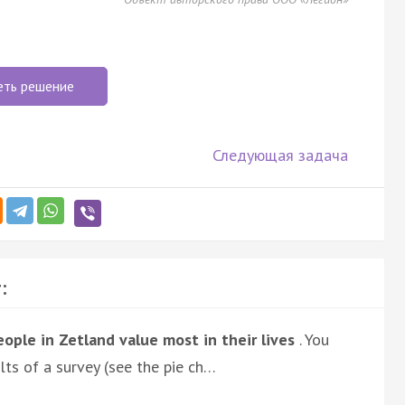
еть решение
Следующая задача
:
ople in Zetland value most in their lives
. You
ts of a survey (see the pie ch…