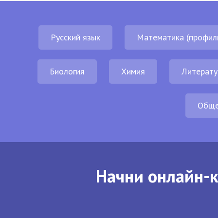
Русский язык
Математика (профил
Биология
Химия
Литерату
Обще
Начни онлайн-к