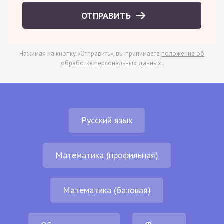
ОТПРАВИТЬ
Нажимая на кнопку «Отправить», вы принимаете
положение об
обработке персональных данных
.
Русский язык
Математика (профильная)
Математика (базовая)