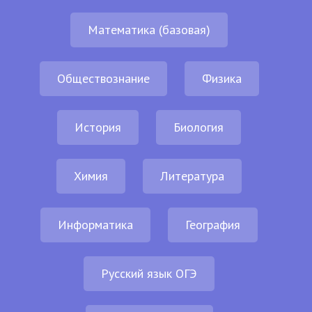
Математика (базовая)
Обществознание
Физика
История
Биология
Химия
Литература
Информатика
География
Русский язык ОГЭ