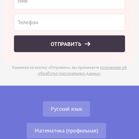
ОТПРАВИТЬ
Нажимая на кнопку «Отправить», вы принимаете
положение об
обработке персональных данных
.
Русский язык
Математика (профильная)