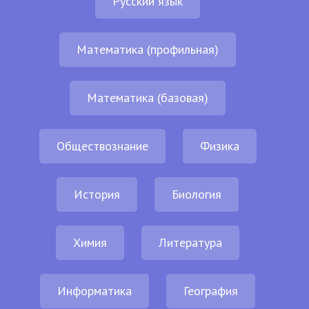
Русский язык
Математика (профильная)
Математика (базовая)
Обществознание
Физика
История
Биология
Химия
Литература
Информатика
География