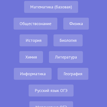
Математика (базовая)
Обществознание
Физика
История
Биология
Химия
Литература
Информатика
География
Русский язык ОГЭ