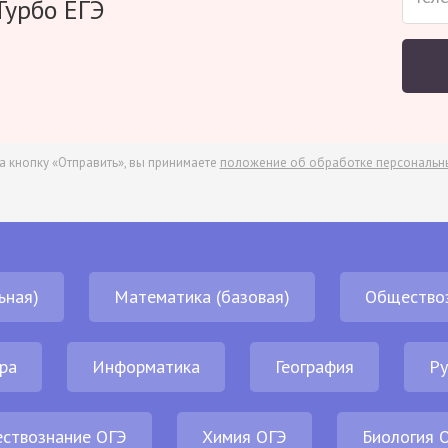
Турбо ЕГЭ
а кнопку «Отправить», вы принимаете
положение об обработке персональн
ьная)
Математика (базовая)
Общество
ра
Информатика
География
Ру
ствознание ОГЭ
Химия ОГЭ
Биология 