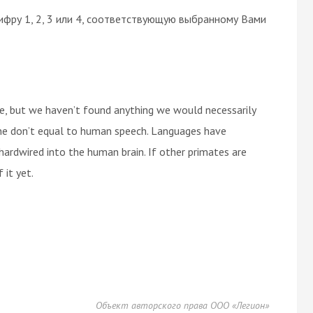
ифру 1, 2, 3 или 4, соответствующую выбранному Вами
ge, but we haven’t found anything we would necessarily
one don’t equal to human speech. Languages have
rdwired into the human brain. If other primates are
 it yet.
Объект авторского права ООО «Легион»