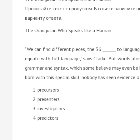
Прочитайте текст с пропуском. В ответе запишите ц
варианту ответа.
The Orangutan Who Speaks like a Human
"We can find different pieces, the 36 ______ to langua
equate with full language," says Clarke. But words al
grammar and syntax, which some believe may even be ha
born with this special skill, nobody has seen evidence of
precursors
presenters
investigators
predictors