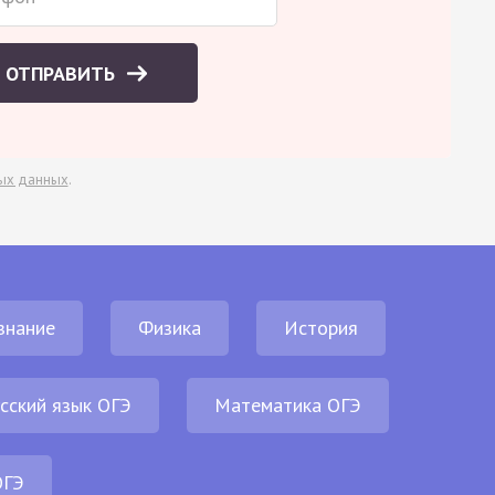
ОТПРАВИТЬ
ых данных
.
знание
Физика
История
сский язык ОГЭ
Математика ОГЭ
ОГЭ