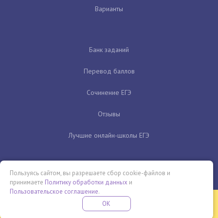
Варианты
Банк заданий
Перевод баллов
Сочинение ЕГЭ
Отзывы
Лучшие онлайн-школы ЕГЭ
Пользуясь сайтом, вы разрешаете сбор cookie-файлов и
принимаете
Политику обработки данных
и
Пользовательское соглашение
.
Бесплатная летняя школа
OK
ПОДРОБНЕЕ
ПРОВЕДИ ЭТО ЛЕТО С ПОЛЬЗОЙ