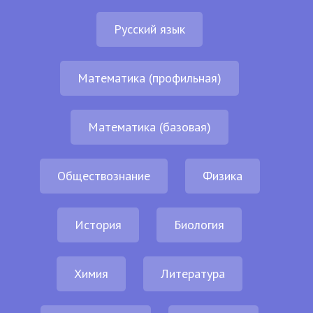
Русский язык
Математика (профильная)
Математика (базовая)
Обществознание
Физика
История
Биология
Химия
Литература