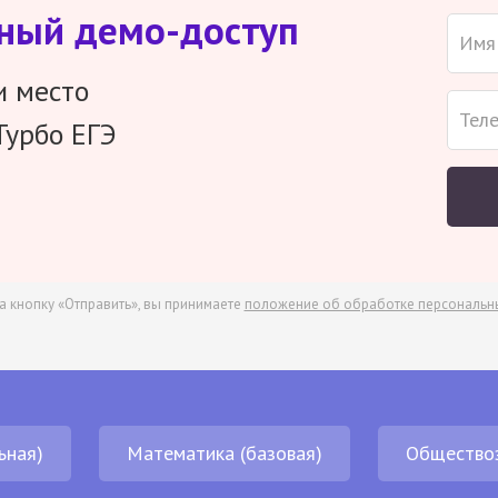
тный демо-доступ
и место
Турбо ЕГЭ
а кнопку «Отправить», вы принимаете
положение об обработке персональн
ьная)
Математика (базовая)
Общество