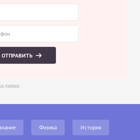
ОТПРАВИТЬ
ых данных
.
знание
Физика
История