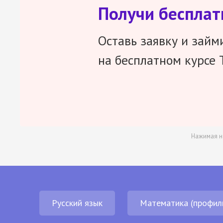
Получи беспла
Оставь заявку и займ
на бесплатном курсе 
Нажимая н
Русский язык
Математика (профил