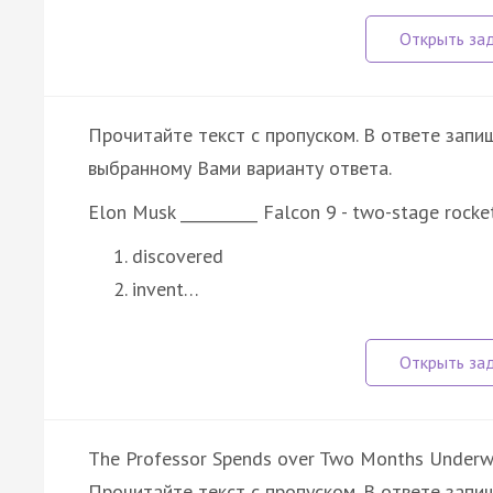
Прочитайте текст с пропуском. В ответе запи
выбранному Вами варианту ответа.
Elon Musk __________ Falcon 9 - two-stage rocket
discovered
invent…
The Professor Spends over Two Months Underw
Прочитайте текст с пропуском. В ответе запиш