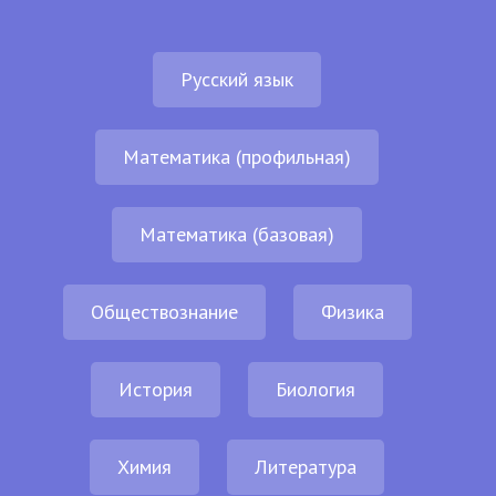
Русский язык
Математика (профильная)
Математика (базовая)
Обществознание
Физика
История
Биология
Химия
Литература